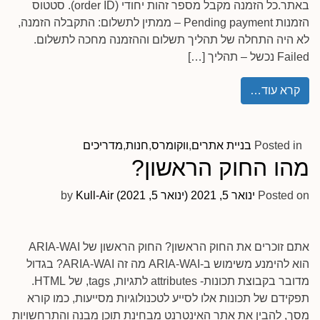
באתר.כל הזמנה מקבל מספר זהות יחודי (order ID). סטטוס
הזמנות Pending payment – ממתין לתשלום: התקבלה הזמנה,
לא היה התחלה של תהליך תשלום וההזמנה מחכה לתשלום.
Failed נכשל – תהליך […]
קרא עוד…
Posted in
בניית אתרים
,
ווקומרס
,
חנות
,
מדריכים
מהו החוק הראשון?
Posted on
ינואר 5, 2021
(ינואר 5, 2021)
Kull-Air
by
אתם זוכרים את החוק הראשון? החוק הראשון של ARIA-WAI
הוא להימנע משימוש ב-ARIA-WAI מה זה ARIA-WAI? בגדול
מדובר בקבוצת תכונות- attributes לתגיות, tags, של HTML.
תפקידם של תכונות אלו לסייע לטכנולוגיות מסייעות, כמו קורא
מסך, להבין את אתר האינטרנט מבחינת תוכן מבנה והתרחשויות