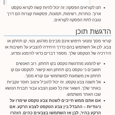
תנו לקוראים הפסקה: זה יכול להיות קשה לקרוא טקסט
ארוך. כותרות, רשימות, תמונות, פסקאות קצרות הם דרך
טובה לתת הפסקה לקוראים.
הדגשת תוכן
קוראי מסך ומנועי חיפוש אינם מבינים מודגש, נטוי, קו תחתון או
צבע. לכן אל תשתמש בהם כדרך היחידה להצביע על חשיבות או
היררכיה של הטקסט שלך. מספר דברים כדאי להימנע ומדוע.
יש להמנע מהדגשת טקסט בקו תחתון. רוב האנשים
חושבים כי טקסט בקו תחתון הוא קישור. לטקסט עם קו
תחתון אין משמעות למשתמשי עם קורא מסך.
אל תשנה צבע טקסט. זה יכול להוביל עיצוב חוסר עקביות
באתר שלך. השאר את כל סגנון הצבע עבור תבנית הנושא
שבו האתר משתמש.
אם אתם ממש חייבים לשנות צבע טקסט שימרו על
ניגודיות – ההבדל בין צבע הטקסט לצבע הרקע. אם
הרקע בהיר, לבן אז השתמשו בצבעים כהים. הזהרו