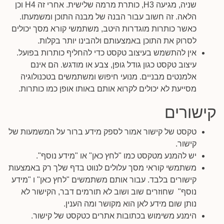
שניה, מגיעה H3, כותרת מרמה שלישית. אחרי זה H4 וכן
הלאה. זה חשוב עבור הבנה של מבנה התוכן ומשמעתו.
כאשר כותרות מוגדרות היטב, משתמשי קורא מסך יכולים
לסרוק את התוכן באמצעותם ולהבינו יותר בקלות.
אין להתשמש בעיצוב טקסט כדי להחליף כותרות בפועל.
עיצוב טקסט כגון גודל גופן, צבע או מודגש. הם אינם
אלמנטים מבניים. מנועי חיפוש ומשתמשים בטכנולוגיה
מסייעת לא יכולים לקרוא אותם באותו אופן כמו כותרות.
קישורים
טקסט של קישור אמור לספק מידע ברור על המשמעות של
קישור.
יש להמנע מטקסט כמו "לחץ כאן" או "מידע נוסף".
משתמשי קוראי מסך עלולים לנווט בדף שלך רק באמצעות
קישורים בלבד. עבור אותם משתמשים "לחץ כאן" ו "מידע
נוסף" שחוזרים שוב ושוב לא תורמים דבר, הקישור לא
נותן שום מידע לאן הוא מקושר ומה הענין.
הימנע משימוש בכתובות אתרים כטקסט של קישור.