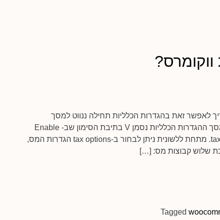
ווקומרס?
יך לאפשר זאת בהגדרות הכלליות תחילה ננווט למסך
ההגדרות הכלליות: WooCommerce > settings במסך ההגדרות הכלליות נסמן V בתיבת הסימון שב- Enable
taxes (אפשר מיסים). לאחר מכן נעבור ללשונית ה-tax. מתחת ללשונית ניתן לבחור ב-tax options הגדרות המס,
ת שלוש קבוצות מס: […]
Tagged
woocom