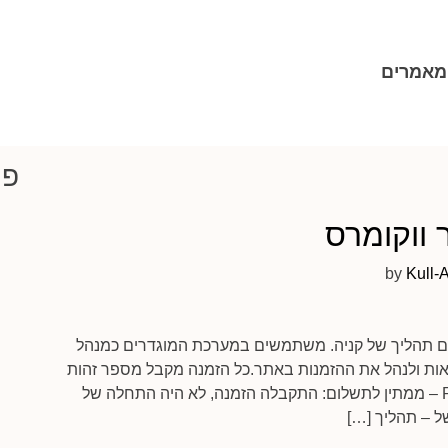
מאמרים
פו
 ווקומרס
by
Kull-A
לקוח משלים תהליך של קניה. משתמשים במערכת המוגדרים כמנהל
 חנות (Shop Manager) יכולים לראות ולנהל את ההזמנות באתר.כל הזמנה מקבל מספר זהות
יחודי (order ID). סטטוס הזמנות Pending payment – ממתין לתשלום: התקבלה הזמנה, לא היה התחלה של